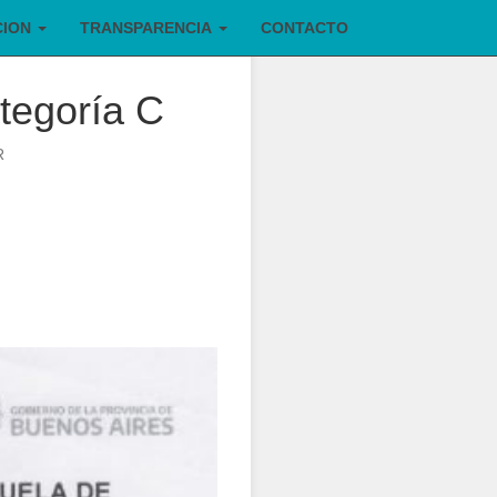
CION
TRANSPARENCIA
CONTACTO
ategoría C
R